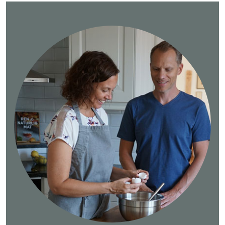
för
inlägg