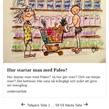
Hur startar man med Paleo?
Hur startar man med Paleo? Ja hur gör man? Och var börjar
man? Det behöver inte vara så krångligt och svårt att göra
sin övergång…
undervarttak
Sidnumrering
Tidigare Sida
1
…
58
59
Nästa Sida