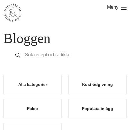
Hoppa
Meny
till
innehåll
Bloggen
Alla kategorier
Kostrådgivning
Paleo
Populära inlägg