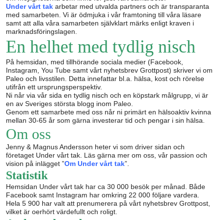
Under vårt tak
arbetar med utvalda partners och är transparanta
med samarbeten. Vi är ödmjuka i vår framtoning till våra läsare
samt att alla våra samarbeten självklart märks enligt kraven i
marknadsföringslagen.
En helhet med tydlig nisch
På hemsidan, med tillhörande sociala medier (Facebook,
Instagram, You Tube samt vårt nyhetsbrev Grottpost) skriver vi om
Paleo och livsstilen. Detta innefattar bl.a. hälsa, kost och rörelse
utifrån ett ursprungsperspektiv.
Ni når via vår sida en tydlig nisch och en köpstark målgrupp, vi är
en av Sveriges största blogg inom Paleo.
Genom ett samarbete med oss når ni primärt en hälsoaktiv kvinna
mellan 30-65 år som gärna investerar tid och pengar i sin hälsa.
Om oss
Jenny & Magnus Andersson heter vi som driver sidan och
företaget Under vårt tak. Läs gärna mer om oss, vår passion och
vision på inlägget ”
Om Under vårt tak
”.
Statistik
Hemsidan Under vårt tak har ca 30 000 besök per månad. Både
Facebook samt Instagram har omkring 22 000 följare vardera.
Hela 5 900 har valt att prenumerera på vårt nyhetsbrev Grottpost,
vilket är oerhört värdefullt och roligt.