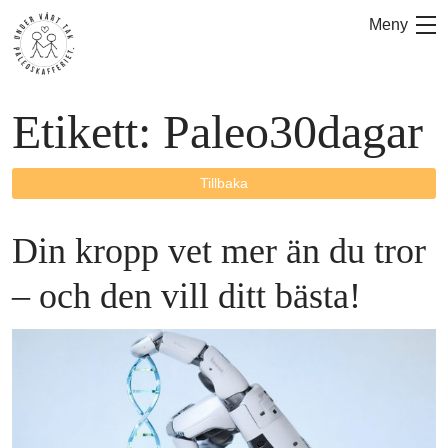
Hoppa
Meny
till
innehåll
Etikett:
Paleo30dagar
Tillbaka
Din kropp vet mer än du tror
– och den vill ditt bästa!