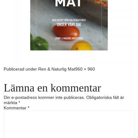
Full
Publicerad under
Ren & Naturlig Mat
960 × 960
storlek
Lämna en kommentar
Din e-postadress kommer inte publiceras.
Obligatoriska fält är
märkta
*
Kommentar
*