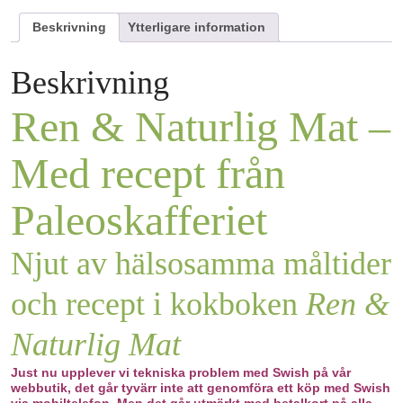
Beskrivning
Ytterligare information
Beskrivning
Ren & Naturlig Mat –
Med recept från
Paleoskafferiet
Njut av hälsosamma måltider
och recept i kokboken
Ren &
Naturlig Mat
Just nu upplever vi tekniska problem med Swish på vår
webbutik, det går tyvärr inte att genomföra ett köp med Swish
via mobiltelefon. Men det går utmärkt med betalkort på alla