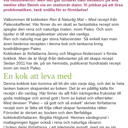
medier eller Swish via en stationär dator. Vi jobbar på att lösa
problematiken, tack snälla för er förståelse!
Välkommen till kokboken
Ren & Naturlig Mat – Med recept från
Paleoskafferiet
. Här finner du en skatt av fantastiska recept som
speglar den rena och naturliga maten, inom Paleo. Och som
bjuder in till smakupplevelser utöver det vanliga.
Ren och naturlig mat ger stora hälsovinster. Så enkelt kan man
även beskriva recepten i denna bok och tankarna kring
kosthållningen Paleo.
Kokboken är författarna Jenny och Magnus Andersson´s första
kokbok. Men de är långt ifrån debutanter på att skapa recept.
Sedan 2011 har de, på sin hemsida, publicerat hundratals recept
inom sin nisch Paleo.
En kok att leva med
Denna kokbok kan komma att bli din vän varje dag, och det är hela
tanken bakom skapandet av boken. Det är en pålitlig källa för
recept i din vardag. Här finner du allt från näringsrika frukostar till
goda middagar och annat gott i form av bakat och efterrätter.
Med devisen ”Paleo – så gott och så enkelt” skriver författarna
recept som är lätta att följa vilket skapar fantastiska rätter.
Förordet är skrivet av, kocken och den flerfaldiga
kokboksförfattaren, Birgitta Höglund. Hennes värdegrund i
matlagningen ligger också i rena och naturliga råvaror.
I boken delar författarna, i ett inledande avsnitt, med sig av sin