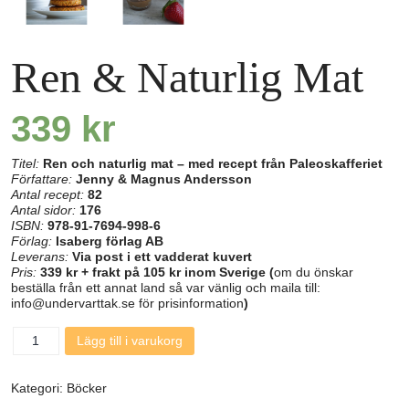
Ren & Naturlig Mat
339
kr
Titel:
Ren och naturlig mat – med recept från Paleoskafferiet
Författare:
Jenny & Magnus Andersson
Antal recept:
82
Antal sidor:
176
ISBN:
978-91-7694-998-6
Förlag:
Isaberg förlag AB
Leverans:
Via post i ett vadderat kuvert
Pris:
339 kr
+ frakt på 105 kr inom Sverige (
om du önskar
beställa från ett annat land så var vänlig och maila till:
info@undervarttak.se
för prisinformation
)
Ren
Lägg till i varukorg
&
Naturlig
Mat
Kategori:
Böcker
mängd