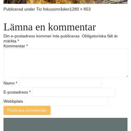
Full
Publicerad under
Tio fokusområden
1280 × 853
storlek
Lämna en kommentar
Din e-postadress kommer inte publiceras.
Obligatoriska fält är
märkta
*
Kommentar
*
Namn
*
E-postadress
*
Webbplats