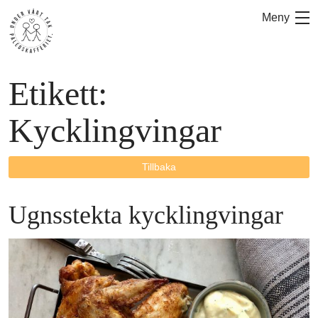
Hoppa
Meny
till
innehåll
Etikett:
Kycklingvingar
Tillbaka
Ugnsstekta kycklingvingar