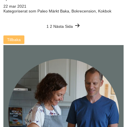
22 mar 2021
Kategoriserat som
Paleo
Märkt
Baka
,
Bokrecension
,
Kokbok
Sidnumrering
1
2
Nästa Sida
för
Tillbaka
inlägg