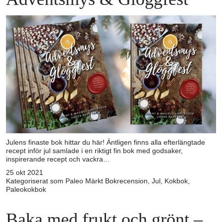
Julens finaste bok hittar du här! Äntligen finns alla efterlängtade
recept inför jul samlade i en riktigt fin bok med godsaker,
inspirerande recept och vackra…
25 okt 2021
Kategoriserat som
Paleo
Märkt
Bokrecension
,
Jul
,
Kokbok
,
Paleokokbok
Baka med frukt och grönt –