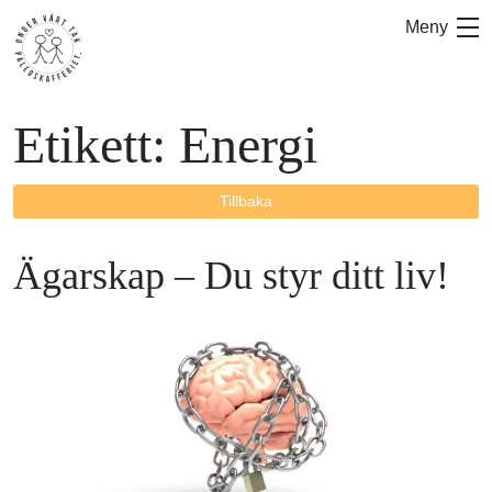
Hoppa
Meny
till
innehåll
Etikett:
Energi
Tillbaka
Ägarskap – Du styr ditt liv!