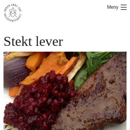
Hoppa
Meny
till
innehåll
Stekt lever