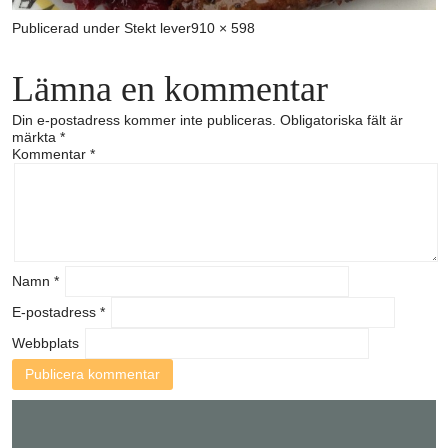
Full
Publicerad under
Stekt lever
910 × 598
storlek
Lämna en kommentar
Din e-postadress kommer inte publiceras.
Obligatoriska fält är
märkta
*
Kommentar
*
Namn
*
E-postadress
*
Webbplats