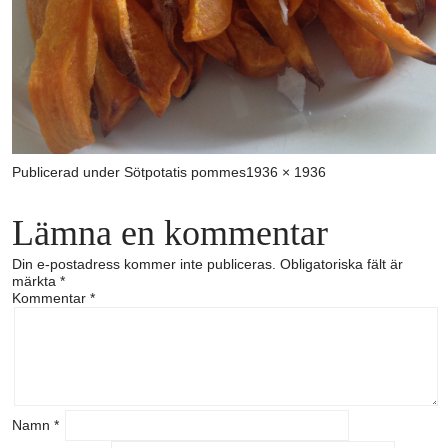
Full
Publicerad under
Sötpotatis pommes
1936 × 1936
storlek
Lämna en kommentar
Din e-postadress kommer inte publiceras.
Obligatoriska fält är
märkta
*
Kommentar
*
Namn
*