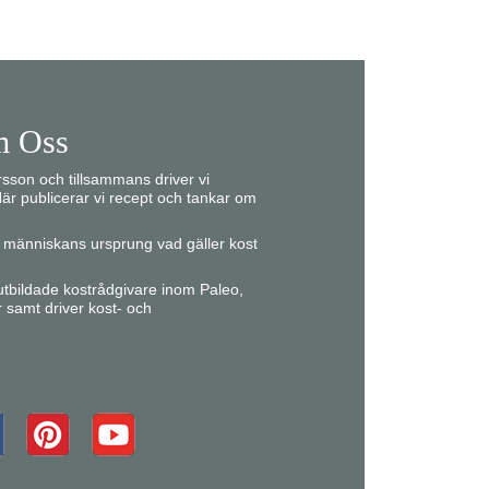
 Oss
son och tillsammans driver vi
är publicerar vi recept och tankar om
ån människans ursprung vad gäller kost
r utbildade kostrådgivare inom Paleo,
r samt driver kost- och