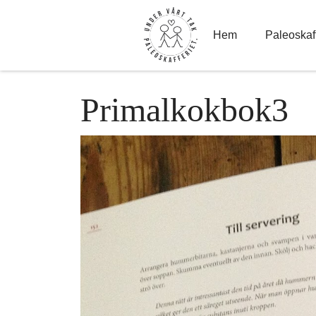
Hoppa
till
innehåll
Hem
Paleoskaff
Primalkokbok3