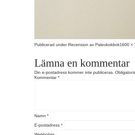
Full
Publicerad under
Recension av Paleokokbok
1600 × 
storlek
Lämna en kommentar
Din e-postadress kommer inte publiceras.
Obligatori
Kommentar
*
Namn
*
E-postadress
*
Webbplats