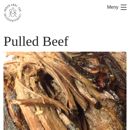
Hoppa
Meny
till
innehåll
Pulled Beef