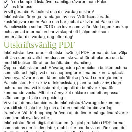
få en komplett lista över samtliga råvaror inom Paleo
tips från oss
Vi vill göra din Paleokost och din vardag enklare!
Inköpslistan är noga framtagen av oss. Vi är licensierade
kostrådgivare inom Paleo och har jobbat aktivt med Paleo och
Paleolivsstilen sedan 2013 och lever som vi lär. Med egen kunskap
och samlad information har vi skapat ett hjälpmedel som
underlättar din vardag, dag efter dag!
Utskriftsvänlig PDF
Inköpslistan levereras i ett utskriftsvänligt PDF format, du kan välja
att läsa den på valfritt media samt skriva ut för att planera och ta
med till butiken för att underlätta din inhandling.
Öppna Inköpslistan och Råvaruguiden på mobilen i butiken och ha
som stöd och hjälp vid dina shoppingturer i matbutiken. Upptäck
även nya råvaror samt få en bekräftelse på vad som ingår inom
Paleokosten. Eller skriv ut Inköpslistan, planera och skriv, i lugn
och ro hemma vid köksbordet, upp allt du behöver köpa för
kommande vecka. Allt blir så mycket enklare med ett anpassat
stöd som ger hjälp och guidning.
Vi vet att denna kombinerade Inköpslista/Råvaruguide kommer
vara till stor hjälp för dig och att den underlättar din vardag
framöver. Vår förhoppning är även att du finner många fina råvaror
som kan bli nya favoriter.
Inköpslistan är ett digitalt dokument (digital produkt) i PDF format
som laddas ner till din dator, mobil eller padda via en länk som du