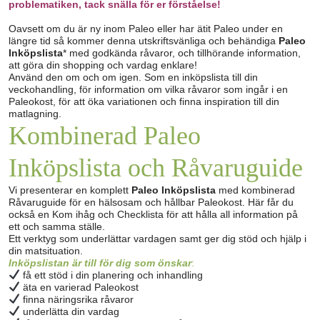
problematiken, tack snälla för er förståelse!
Oavsett om du är ny inom Paleo eller har ätit Paleo under en
längre tid så kommer denna utskriftsvänliga och behändiga
Paleo
Inköpslista
* med godkända råvaror, och tillhörande information,
att göra din shopping och vardag enklare!
Använd den om och om igen. Som en inköpslista till din
veckohandling, för information om vilka råvaror som ingår i en
Paleokost, för att öka variationen och finna inspiration till din
matlagning.
Kombinerad Paleo
Inköpslista och Råvaruguide
Vi presenterar en komplett
Paleo Inköpslista
med kombinerad
Råvaruguide för en hälsosam och hållbar Paleokost. Här får du
också en Kom ihåg och Checklista för att hålla all information på
ett och samma ställe.
Ett verktyg som underlättar vardagen samt ger dig stöd och hjälp i
din matsituation.
Inköpslistan är till för dig som önskar
:
få ett stöd i din planering och inhandling
äta en varierad Paleokost
finna näringsrika råvaror
underlätta din vardag