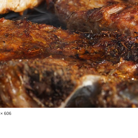
 × 606
lek