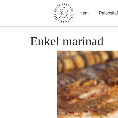
Hoppa
till
innehåll
Hem
Paleoskaff
Enkel marinad