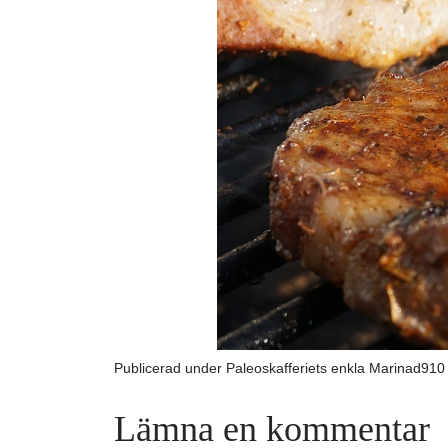
Full
Publicerad under
Paleoskafferiets enkla Marinad
910
stor
Lämna en kommentar