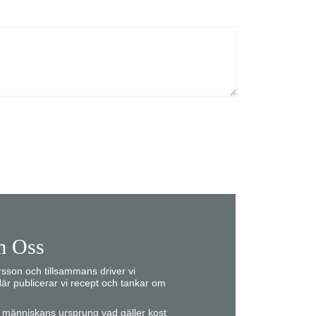
 Oss
son och tillsammans driver vi
är publicerar vi recept och tankar om
ån människans ursprung vad gäller kost