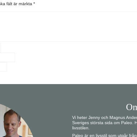
ska fält är märkta
*
Om
Vi heter Jenny och Magnus Anders
Sveriges största sida om Paleo. H
livsstilen.
Paleo är en livsstil som utgår fr