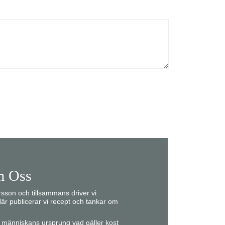
 Oss
son och tillsammans driver vi
är publicerar vi recept och tankar om
ån människans ursprung vad gäller kost