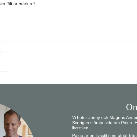
ska fält är märkta
*
Om
Vi heter Jenny och Magnus Anders
Sveriges största sida om Paleo. H
livsstilen.
Paleo är en livsstil som utgår fr