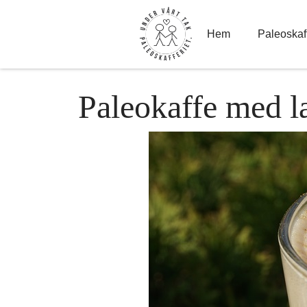
Hoppa
till
innehåll
Hem
Paleoskaff
Paleokaffe med la