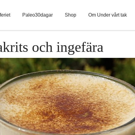
eriet
Paleo30dagar
Shop
Om Under vårt tak
krits och ingefära