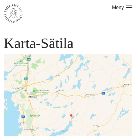
Hoppa
Meny
till
innehåll
Karta-Sätila