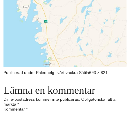
Full
Publicerad under
Paleohelg i vårt vackra Sätila
693 × 821
storlek
Lämna en kommentar
Din e-postadress kommer inte publiceras.
Obligatoriska fält är
märkta
*
Kommentar
*