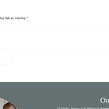
ska fält är märkta
*
Om
Vi heter Jenny och Magnus Anders