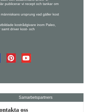
är publicerar vi recept och tankar om
ån människans ursprung vad gäller kost
r utbildade kostrådgivare inom Paleo,
r samt driver kost- och
Samarbetspartners
ontakta oss