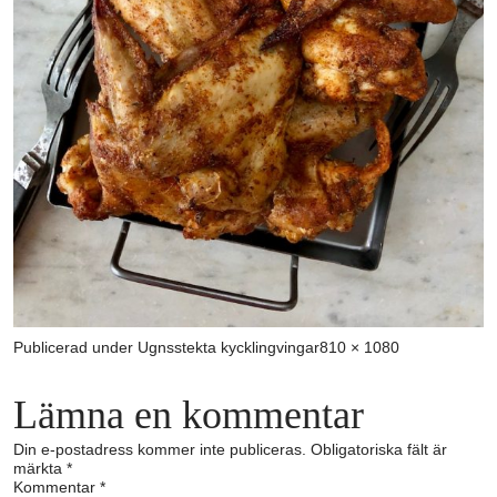
Full
Publicerad under
Ugnsstekta kycklingvingar
810 × 1080
storlek
Lämna en kommentar
Din e-postadress kommer inte publiceras.
Obligatoriska fält är
märkta
*
Kommentar
*