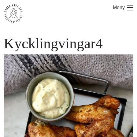
Hoppa
Meny
till
innehåll
Kycklingvingar4