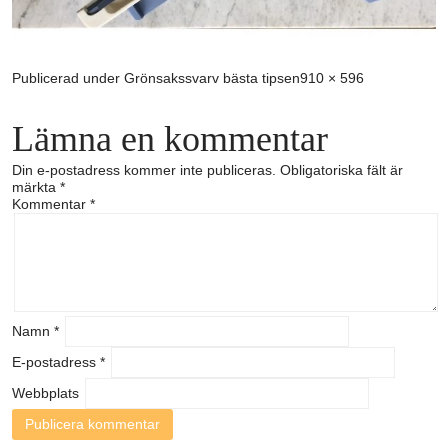
Full
Publicerad under
Grönsakssvarv bästa tipsen
910 × 596
storlek
Lämna en kommentar
Din e-postadress kommer inte publiceras.
Obligatoriska fält är
märkta
*
Kommentar
*
Namn
*
E-postadress
*
Webbplats