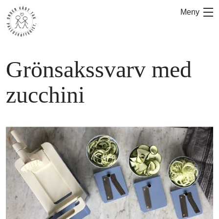
Hoppa
Meny
till
innehåll
Grönsakssvarv med
zucchini