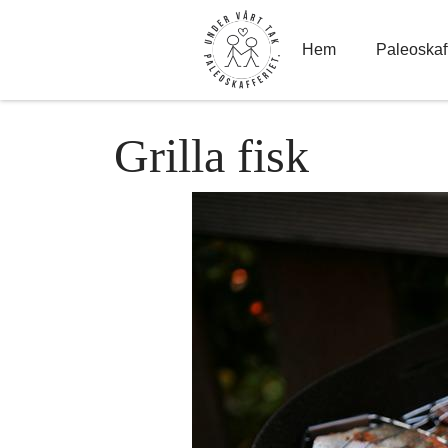
Hoppa
till
innehåll
Hem
Paleoskaff
Grilla fisk