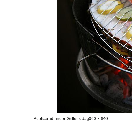
Full
Publicerad under
Grillens dag
960 × 640
storlek