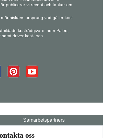
är publicerar vi recept och tankar om
ån människans ursprung vad gäller kost
r utbildade kostrådgivare inom Paleo,
r samt driver kost- och
Samarbetspartners
ontakta oss