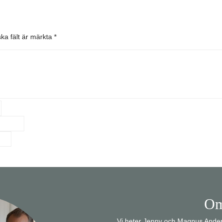
ska fält är märkta
*
Om
Vi heter Jenny och Magnus Anders