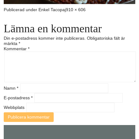
Full
Publicerad under
Enkel Tacopaj
910 × 606
storlek
Lämna en kommentar
Din e-postadress kommer inte publiceras.
Obligatoriska fält är
märkta
*
Kommentar
*
Namn
*
E-postadress
*
Webbplats