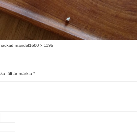
Full
hackad mandel
1600 × 1195
storlek
ska fält är märkta
*