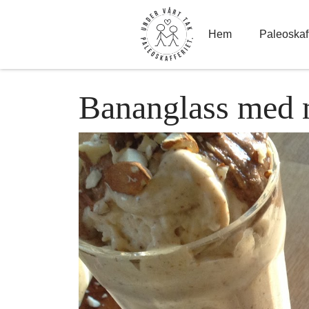
Hoppa
till
innehåll
Hem
Paleoskaff
Bananglass med