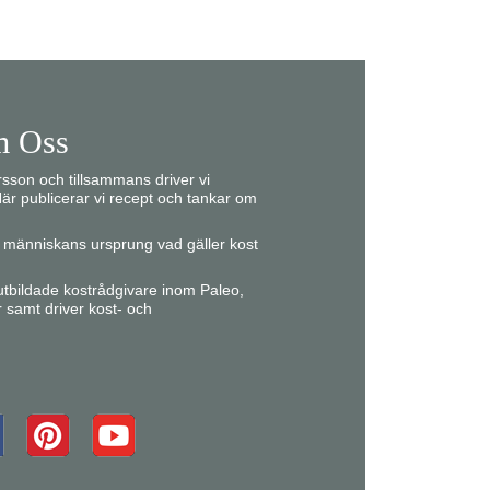
 Oss
son och tillsammans driver vi
är publicerar vi recept och tankar om
ån människans ursprung vad gäller kost
r utbildade kostrådgivare inom Paleo,
r samt driver kost- och