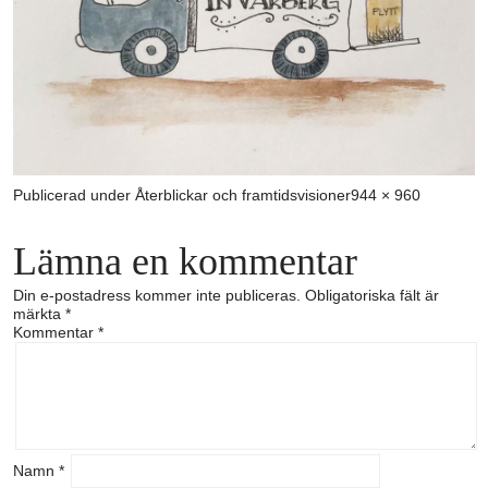
Full
Publicerad under
Återblickar och framtidsvisioner
944 × 960
storlek
Lämna en kommentar
Din e-postadress kommer inte publiceras.
Obligatoriska fält är
märkta
*
Kommentar
*
Namn
*