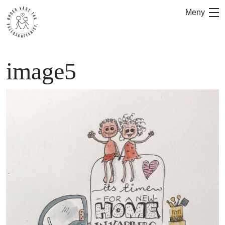
Hoppa
Meny
till
innehåll
image5