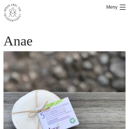
Hoppa
Meny
till
innehåll
Anae