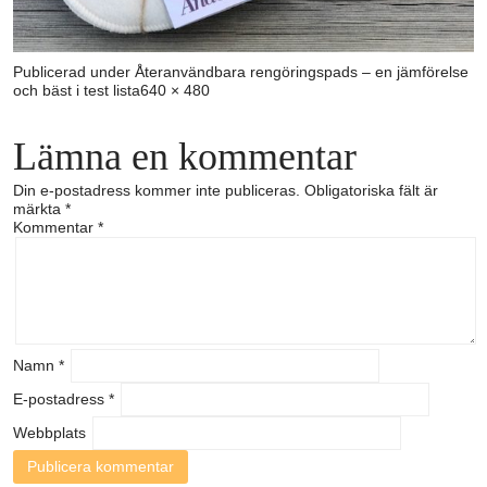
Publicerad under
Återanvändbara rengöringspads – en jämförelse
Full
och bäst i test lista
640 × 480
storlek
Lämna en kommentar
Din e-postadress kommer inte publiceras.
Obligatoriska fält är
märkta
*
Kommentar
*
Namn
*
E-postadress
*
Webbplats