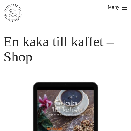
Hoppa
Meny
till
innehåll
En kaka till kaffet –
Shop