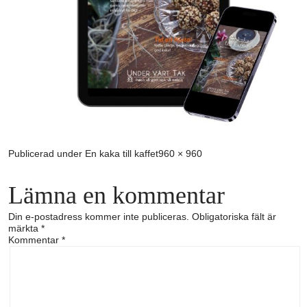
Full
Publicerad under
En kaka till kaffet
960 × 960
storlek
Lämna en kommentar
Din e-postadress kommer inte publiceras.
Obligatoriska fält är
märkta
*
Kommentar
*