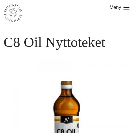
Hoppa
Meny
till
innehåll
C8 Oil Nyttoteket