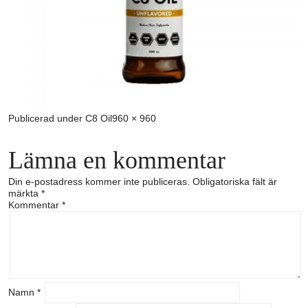
Full
Publicerad under
C8 Oil
960 × 960
storlek
Lämna en kommentar
Din e-postadress kommer inte publiceras.
Obligatoriska fält är
märkta
*
Kommentar
*
Namn
*