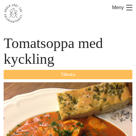
Hoppa
Meny
till
innehåll
Tomatsoppa med
kyckling
Tillbaka