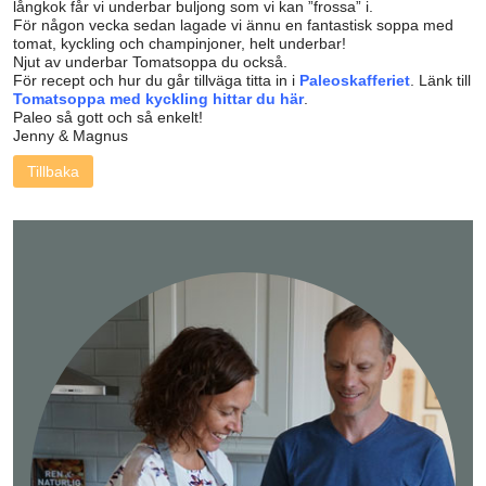
långkok får vi underbar buljong som vi kan ”frossa” i.
För någon vecka sedan lagade vi ännu en fantastisk soppa med
tomat, kyckling och champinjoner, helt underbar!
Njut av underbar Tomatsoppa du också.
För recept och hur du går tillväga titta in i
Paleoskafferiet
. Länk till
Tomatsoppa med kyckling hittar du här
.
Paleo så gott och så enkelt!
Jenny & Magnus
Tillbaka