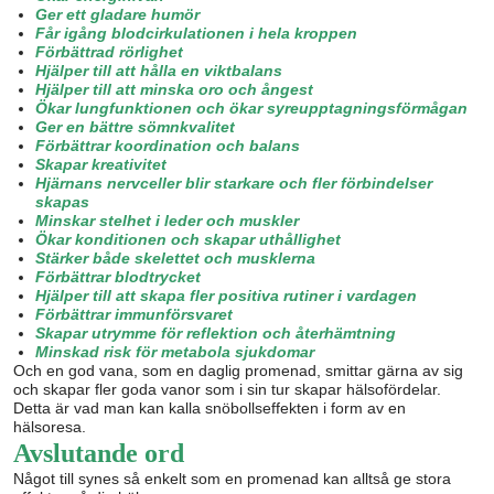
Ger ett gladare humör
Får igång blodcirkulationen i hela kroppen
Förbättrad rörlighet
Hjälper till att hålla en viktbalans
Hjälper till att minska oro och ångest
Ökar lungfunktionen och ökar syreupptagningsförmågan
Ger en bättre sömnkvalitet
Förbättrar koordination och balans
Skapar kreativitet
Hjärnans nervceller blir starkare och fler förbindelser
skapas
Minskar stelhet i leder och muskler
Ökar konditionen och skapar uthållighet
Stärker både skelettet och musklerna
Förbättrar blodtrycket
Hjälper till att skapa fler positiva rutiner i vardagen
Förbättrar immunförsvaret
Skapar utrymme för reflektion och återhämtning
Minskad risk för metabola sjukdomar
Och en god vana, som en daglig promenad, smittar gärna av sig
och skapar fler goda vanor som i sin tur skapar hälsofördelar.
Detta är vad man kan kalla snöbollseffekten i form av en
hälsoresa.
Avslutande ord
Något till synes så enkelt som en promenad kan alltså ge stora