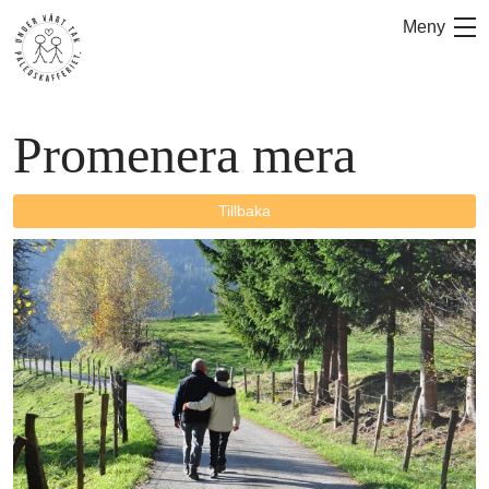
Hoppa
Meny
till
innehåll
Promenera mera
Tillbaka