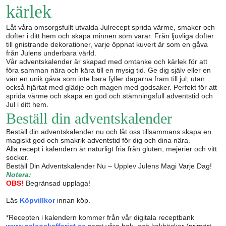
kärlek
Låt våra omsorgsfullt utvalda Julrecept sprida värme, smaker och
dofter i ditt hem och skapa minnen som varar. Från ljuvliga dofter
till gnistrande dekorationer, varje öppnat kuvert är som en gåva
från Julens underbara värld.
Vår adventskalender är skapad med omtanke och kärlek för att
föra samman nära och kära till en mysig tid. Ge dig själv eller en
vän en unik gåva som inte bara fyller dagarna fram till jul, utan
också hjärtat med glädje och magen med godsaker. Perfekt för att
sprida värme och skapa en god och stämningsfull adventstid och
Jul i ditt hem.
Beställ din adventskalender
Beställ din adventskalender nu och låt oss tillsammans skapa en
magiskt god och smakrik adventstid för dig och dina nära.
Alla recept i kalendern är naturligt fria från gluten, mejerier och vitt
socker.
Beställ Din Adventskalender Nu – Upplev Julens Magi Varje Dag!
Notera:
OBS!
Begränsad upplaga!
Läs
Köpvillkor
innan köp.
*Recepten i kalendern kommer från vår digitala receptbank
www.paleoskafferiet.se
samt våra bak- och kokböcker (primärt