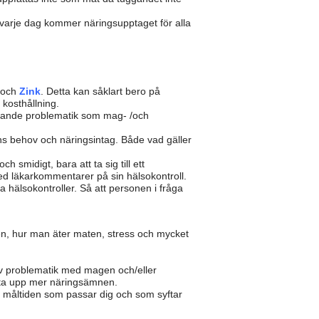
” varje dag kommer näringsupptaget för alla
och
Zink
. Detta kan såklart bero på
kosthållning.
mliggande problematik som mag- /och
s behov och näringsintag. Både vad gäller
smidigt, bara att ta sig till ett
 med läkarkommentarer på sin hälsokontroll.
 hälsokontroller. Så att personen i fråga
ngen, hur man äter maten, stress och mycket
 av problematik med magen och/eller
 ta upp mer näringsämnen.
ng måltiden som passar dig och som syftar