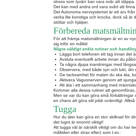
stress som tyvärr kan vara svår att släppa.
Det kan med andra ord vara svårt att finna 
Det Autonoma nervsystemet är ett arv från
verka lite konstiga och krocka, dock så är d
stöttar och hjälper.
Förbereda matsmältni
För att främja matsmältningen är en av nyc
sig inför en måltid.
Några väldigt enkla rutiner och handling
Lägga bort telefonen ett tag innan det ä
Avsluta eventuellt arbete innan du påbö
Ta några djupa inandningar med långsam
Observera, med både syn och lukt, din m
Ge tacksamhet för maten du ska äta, 
Aktivera Vagusnerven genom att sjunga, 
Att äta i ett sammanhang med människor
Kommer alla dessa rutiner att genomföras, e
Men se var du kan göra små förbättringar oc
en chans att göra sitt jobb ordentligt. All
Tugga
Hur du äter kan göra en stor skillnad för 
det lugnt är enormt viktigt!
Att tugga väl är särskilt viktigt om du har t
måltiden eller strax efter) som t.ex.: