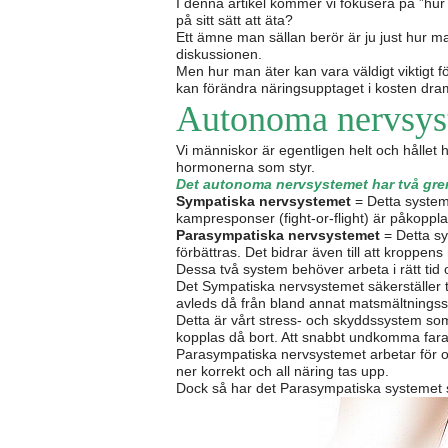
I denna artikel kommer vi fokusera på ”hu
på sitt sätt att äta?
Ett ämne man sällan berör är ju just hur ma
diskussionen.
Men hur man äter kan vara väldigt viktigt 
kan förändra näringsupptaget i kosten dram
Autonoma nervsys
Vi människor är egentligen helt och hållet 
hormonerna som styr.
Det autonoma nervsystemet har två gre
Sympatiska nervsystemet
= Detta system 
kampresponser (fight-or-flight) är påkopplad
Parasympatiska nervsystemet
= Detta sy
förbättras. Det bidrar även till att kroppe
Dessa två system behöver arbeta i rätt tid 
Det Sympatiska nervsystemet säkerställer t.e
avleds då från bland annat matsmältningssys
Detta är vårt stress- och skyddssystem som 
kopplas då bort. Att snabbt undkomma fara ä
Parasympatiska nervsystemet arbetar för os
ner korrekt och all näring tas upp.
Dock så har det Parasympatiska systemet sv