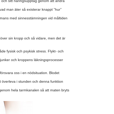
 och sitt näringsupptag genom att ändra
 vad man äter så existerar knappt ”hur”
lsammans med sinnesstämningen vid måltiden
l över sin kropp och så vidare, men det är
åde fysisk och psykisk stress. Flykt- och
 sjunker och kroppens läkningsprocesser
försvara oss i en nödsituation. Blodet
tt överleva i stunden och denna funktion
n genom hela tarmkanalen så att maten bryts