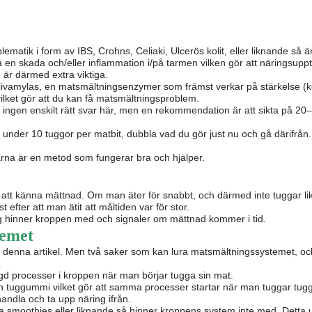
ik i form av IBS, Crohns, Celiaki, Ulcerös kolit, eller liknande så är 
 en skada och/eller inflammation i/på tarmen vilken gör att näringsuppt
g är därmed extra viktiga.
salivamylas, en matsmältningsenzymer som främst verkar på stärkelse (k
vilket gör att du kan få matsmältningsproblem.
 ingen enskilt rätt svar här, men en rekommendation är att sikta på 2
under 10 tuggor per matbit, dubbla vad du gör just nu och gå därifrån.
tarna är en metod som fungerar bra och hjälper.
 att känna mättnad. Om man äter för snabbt, och därmed inte tuggar lika
efter att man ätit att måltiden var för stor.
ig hinner kroppen med och signaler om mättnad kommer i tid.
temet
 i denna artikel. Men två saker som kan lura matsmältningssystemet, o
d processer i kroppen när man börjar tugga sin mat.
h tuggummi vilket gör att samma processer startar när man tuggar tug
andla och ta upp näring ifrån.
a smoothies eller liknande så hinner kroppens system inte med. Detta 