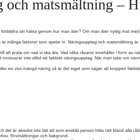
 och matsmältning – H
örbättra sin hälsa genom hur man äter? Om man äter nyttig mat med myc
t är många faktorer som spelar in. Näringsupptag och matsmältning ä
ll att prata om vad vi ska äta. Vad olika råvaror innehåller i form av 
t motsvarar inte alltid ett faktiskt näringsupptag. När man talar om när
ller en viss mängd näring så är det inget som säger att kroppen faktis
och det är absolut inte lätt att som enskild person hitta rätt bland alla r
behov, förutsättningar och bakgrund.