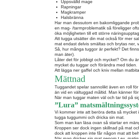
Uppsvälld mage
Rapningar
Magkramper
Halsbränna
Har man dessutom en bakomliggande problemat
en mag- /tarmproblematik så föreligger ofta
öka möjligheten till ett större näringsuppta
Att tugga utsätter din mat också för mer 
mat endast delvis smältas och brytas ner, 
Så, hur många tuggor är perfekt? Det finns
man äter).
Låter det för jobbigt och mycket? Om du är 
mycket du tuggar och förändra med tiden.
Att lägga ner gaffel och kniv mellan matbi
Mättnad
Tuggandet spelar sannolikt även en roll för
än vid en vältuggad måltid. Man känner först 
När man tuggar maten väl och tar tid på s
”Lura” matsmältningssys
Vi kommer inte att beröra detta så mycket
tugga tuggummi och dricka sin mat.
Som man kan läsa ovan så startar en mäng
Kroppen ser dock ingen skillnad på mat oc
dock att kroppen inte får någon mat att beh
När man dricker sin mat genom t.ex. matig