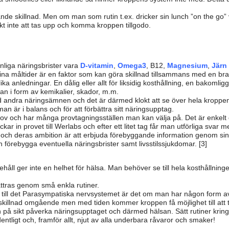
rande skillnad. Men om man som rutin t.ex. dricker sin lunch ”on the go
kt inte att tas upp och komma kroppen tillgodo.
nliga näringsbrister vara
D-vitamin
,
Omega3
, B12,
Magnesium
,
Järn
na måltider är en faktor som kan göra skillnad tillsammans med en bra 
olika anledningar. En dålig eller allt för liksidig kosthållning, en bako
an i form av kemikalier, skador, m.m.
 andra näringsämnen och det är därmed klokt att se över hela kroppen
 man är i balans och för att förbättra sitt näringsupptag.
ov och har många provtagningsställen man kan välja på. Det är enkelt och 
kar in provet till Werlabs och efter ett litet tag får man utförliga svar
r och deras ambition är att erbjuda förebyggande information genom sina
h förebygga eventuella näringsbrister samt livsstilssjukdomar. [3]
nnehåll ger inte en helhet för hälsa. Man behöver se till hela kosthållni
ttras genom små enkla rutiner.
h se till det Parasympatiska nervsystemet är det om man har någon form
killnad omgående men med tiden kommer kroppen få möjlighet till att
an på sikt påverka näringsupptaget och därmed hälsan. Sätt rutiner kri
dentligt och, framför allt, njut av alla underbara råvaror och smaker!