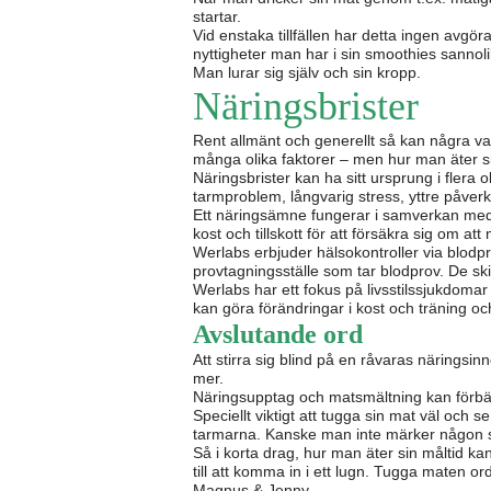
startar.
Vid enstaka tillfällen har detta ingen avgö
nyttigheter man har i sin smoothies sannoli
Man lurar sig själv och sin kropp.
Näringsbrister
Rent allmänt och generellt så kan några va
många olika faktorer – men hur man äter si
Näringsbrister kan ha sitt ursprung i flera 
tarmproblem, långvarig stress, yttre påverk
Ett näringsämne fungerar i samverkan med
kost och tillskott för att försäkra sig om att
Werlabs erbjuder hälsokontroller via blodpr
provtagningsställe som tar blodprov. De skic
Werlabs har ett fokus på livsstilssjukdoma
kan göra förändringar i kost och träning oc
Avslutande ord
Att stirra sig blind på en råvaras näringsi
mer.
Näringsupptag och matsmältning kan förbä
Speciellt viktigt att tugga sin mat väl oc
tarmarna. Kanske man inte märker någon s
Så i korta drag, hur man äter sin måltid k
till att komma in i ett lugn. Tugga maten or
Magnus & Jenny