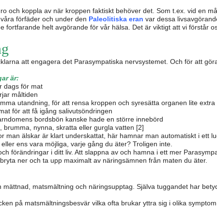
ro och koppla av när kroppen faktiskt behöver det. Som t.ex. vid en mål
 våra förfäder och under den
Paleolitiska eran
var dessa livsavgörande
e fortfarande helt avgörande för vår hälsa. Det är viktigt att vi förstår
ng
klarna att engagera det Parasympatiska nervsystemet. Och för att göra 
ar är:
r dags för mat
rjar måltiden
ma utandning, för att rensa kroppen och syresätta organen lite extra
at för att få igång salivutsöndringen
barndomens bordsbön kanske hade en större innebörd
brumma, nynna, skratta eller gurgla vatten [2]
 man älskar är klart underskattat, här hamnar man automatiskt i ett l
ller ens vara möjliga, varje gång du äter? Troligen inte.
h förändringar i ditt liv. Att slappna av och hamna i ett mer Parasympa
tså bryta ner och ta upp maximalt av näringsämnen från maten du äter.
din mättnad, matsmältning och näringsupptag. Själva tuggandet har betyd
ecken på matsmältningsbesvär vilka ofta brukar yttra sig i olika symptom (