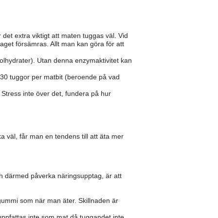
det extra viktigt att maten tuggas väl. Vid
aget försämras. Allt man kan göra för att
olhydrater). Utan denna enzymaktivitet kan
0–30 tuggor per matbit (beroende på vad
 Stress inte över det, fundera på hur
 väl, får man en tendens till att äta mer
ch därmed påverka näringsupptag, är att
gummi som när man äter. Skillnaden är
uppfattas inte som mat då tuggandet inte