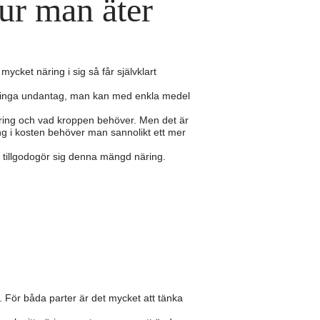
ur man äter
ket näring i sig så får självklart
r inga undantag, man kan med enkla medel
näring och vad kroppen behöver. Men det är
ing i kosten behöver man sannolikt ett mer
k tillgodogör sig denna mängd näring.
åd. För båda parter är det mycket att tänka