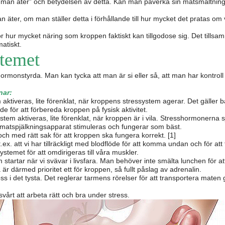
r man äter” och betydelsen av detta. Kan man påverka sin matsmältning
n äter, om man ställer detta i förhållande till hur mycket det pratas om
för hur mycket näring som kroppen faktiskt kan tillgodose sig. Det til
atiskt.
temet
hormonstyrda. Man kan tycka att man är si eller så, att man har kontrol
nar:
aktiveras, lite förenklat, när kroppens stressystem agerar. Det gäller b
e för att förbereda kroppen på fysisk aktivitet.
stem aktiveras, lite förenklat, när kroppen är i vila. Stresshormonerna
ns matspjälkningsapparat stimuleras och fungerar som bäst.
och med rätt sak för att kroppen ska fungera korrekt. [1]
x. att vi har tillräckligt med blodflöde för att komma undan och för att 
temet för att omdirigeras till våra muskler.
startar när vi svävar i livsfara. Man behöver inte smälta lunchen för a
r därmed prioritet ett för kroppen, så fullt påslag av adrenalin.
s i det tysta. Det reglerar tarmens rörelser för att transportera mate
årt att arbeta rätt och bra under stress.