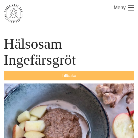
Hoppa
Meny
till
innehåll
Hälsosam
Ingefärsgröt
Tillbaka