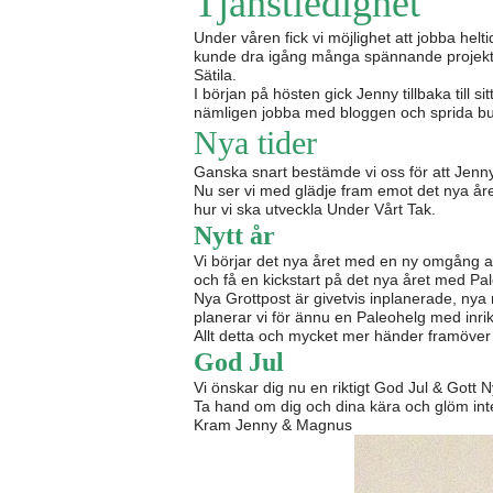
Tjänstledighet
Under våren fick vi möjlighet att jobba helt
kunde dra igång många spännande projekt b
Sätila.
I början på hösten gick Jenny tillbaka till 
nämligen jobba med bloggen och sprida bud
Nya tider
Ganska snart bestämde vi oss för att Jenny
Nu ser vi med glädje fram emot det nya åre
hur vi ska utveckla Under Vårt Tak.
Nytt år
Vi börjar det nya året med en ny omgång 
och få en kickstart på det nya året med Pa
Nya Grottpost är givetvis inplanerade, nya 
planerar vi för ännu en Paleohelg med inr
Allt detta och mycket mer händer framöver 
God Jul
Vi önskar dig nu en riktigt God Jul & Gott Ny
Ta hand om dig och dina kära och glöm inte a
Kram Jenny & Magnus