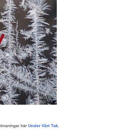
 utmaningar här
Under Vårt Tak
.