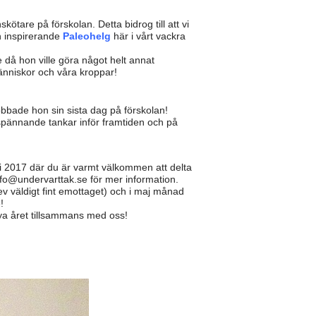
ötare på förskolan. Detta bidrog till att vi
n inspirerande
Paleohelg
här i vårt vackra
e då hon ville göra något helt annat
änniskor och våra kroppar!
bbade hon sin sista dag på förskolan!
 spännande tankar inför framtiden och på
 2017 där du är varmt välkommen att delta
nfo@undervarttak.se för mer information.
lev väldigt fint emottaget) och i maj månad
!
nya året tillsammans med oss!