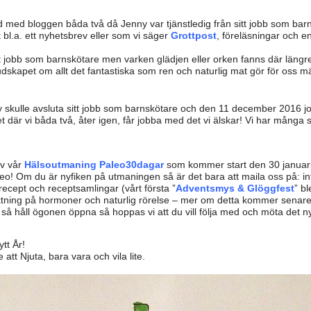
id med bloggen båda två då Jenny var tjänstledig från sitt jobb som barnsk
l.a. ett nyhetsbrev eller som vi säger
Grottpost
, föreläsningar och e
sitt jobb som barnskötare men varken glädjen eller orken fanns där längr
skapet om allt det fantastiska som ren och naturlig mat gör för oss m
 skulle avsluta sitt jobb som barnskötare och den 11 december 2016 jo
t där vi båda två, åter igen, får jobba med det vi älskar! Vi har många
av vår
Hälsoutmaning Paleo30dagar
som kommer start den 30 januari
leo! Om du är nyfiken på utmaningen så är det bara att maila oss på: i
recept och receptsamlingar (vårt första ”
Adventsmys & Glöggfest
” b
iktning på hormoner och naturlig rörelse – mer om detta kommer senare
så håll ögonen öppna så hoppas vi att du vill följa med och möta det 
tt År!
tt Njuta, bara vara och vila lite.