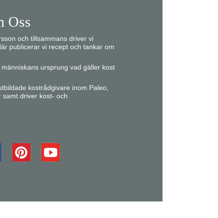
 Oss
son och tillsammans driver vi
är publicerar vi recept och tankar om
ån människans ursprung vad gäller kost
r utbildade kostrådgivare inom Paleo,
r samt driver kost- och