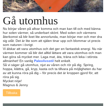
Gå utomhus
Nu börjar våren på allvar komma och man kan till och med känna
hur solen värmer, så underbart skönt. Med solen och värmens
återkomst så blir livet lite annorlunda, man börjar mer och mer dra
sig utåt. Det är lite som att själen tinar upp och blommar ut precis
som naturen i övrigt.
Vi älskar att vara utomhus och det ger en fantastisk energi. Nu när
värmen kommer så blir det alltid lättare att vara utomhus och man
kan göra så mycket mer. Laga mat, äta, träna och leka i största
allmänhet! En vanlig
Paleolivsstil
helt enkelt.
Så vi säger gå utomhus, njut av våren och rör på dig. Spring,
hoppa, klättra, gå, kryp, kasta och ta tillvara på möjligheten du har
av att kunna röra på dig – för precis det är kroppen gjord för, att
röra på sig.
Mycket nöje!
Magnus & Jenny
Tillbaka