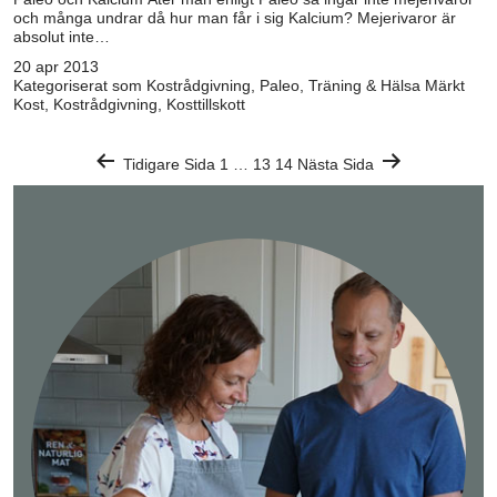
och många undrar då hur man får i sig Kalcium? Mejerivaror är
absolut inte…
20 apr 2013
Kategoriserat som
Kostrådgivning
,
Paleo
,
Träning & Hälsa
Märkt
Kost
,
Kostrådgivning
,
Kosttillskott
Sidnumrering
Tidigare Sida
1
…
13
14
Nästa Sida
för
inlägg