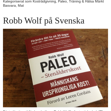
Kategoriserat som
Kostrådgivning
,
Paleo
,
Träning & Hälsa
Märkt
Basvara
,
Mat
Robb Wolf på Svenska