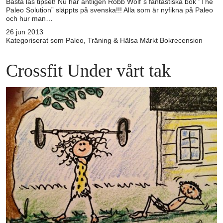
Bästa läs tipset! Nu har äntligen Robb Wolf´s fantastiska bok ”The
Paleo Solution” släppts på svenska!!! Alla som är nyfikna på Paleo
och hur man…
26 jun 2013
Kategoriserat som
Paleo
,
Träning & Hälsa
Märkt
Bokrecension
Crossfit Under vårt tak