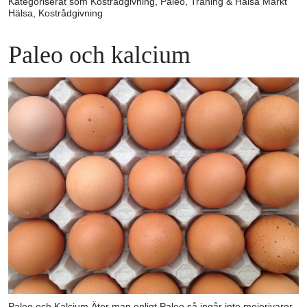
Kategoriserat som
Kostrådgivning
,
Paleo
,
Träning & Hälsa
Märkt
Hälsa
,
Kostrådgivning
Paleo och kalcium
Paleo och Kalcium Äter man enligt Paleo så ingår inte mejerivaror