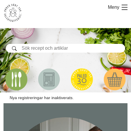
Hoppa
Meny
till
innehåll
Nya registreringar har inaktiverats.